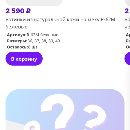
2 590 ₽
2
Ботинки из натуральной кожи на меху R-62M
Бо
бежевые
ч
Артикул:
R-62M бежевые
А
Размеры:
36, 37, 38, 39, 40
Р
Осталось:
8 шт.
О
В корзину