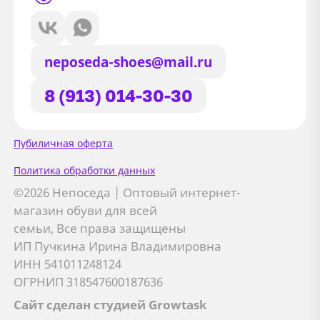
neposeda-shoes@mail.ru
8 (913) 014-30-30
Сайт использует файлы Cookie
Пубиличная оферта
Мы используем файлы cookie и
Политика обработки данных
сторонние сервисы (Yandex.Metrica и
©2026 Непоседа | Оптовый интернет-
AppMetrica) для анализа трафика,
магазин обуви для всей
персонализации контента и улучшения
семьи, Все права защищены
сайта.
ИП Пучкина Ирина Владимировна
Подробнее см. в
Политике обработки персональных
ИНН 541011248124
данных
ОГРНИП 318547600187636
Сайт сделан студией Growtask
Принимаю