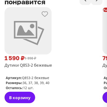
понравится
Ра
1 590 ₽
7
1 990 ₽
Дутики Q853-2 бежевые
Ду
Артикул:
Q853-2 бежевые
А
Размеры:
36, 37, 38, 39, 40
Р
Осталось:
12 шт.
О
В корзину