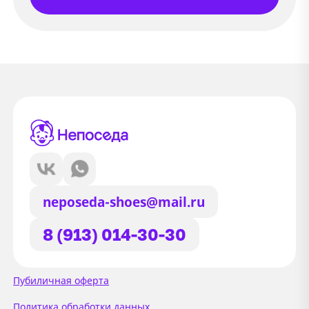
neposeda-shoes@mail.ru
8 (913) 014-30-30
Сайт использует файлы Cookie
Пубиличная оферта
Мы используем файлы cookie и
Политика обработки данных