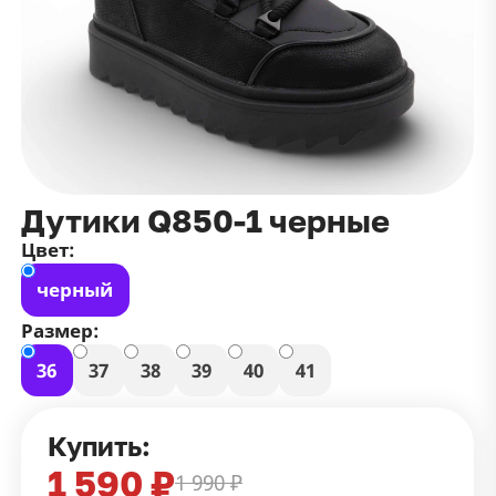
данных
и
публичной оффертой
100 ₽
Зарегистрироваться
100 ₽
Цвет
Чёрный
Белый
Размер
Дутики Q850-1 черные
42
Цвет:
черный
Размер:
36
37
38
39
40
41
Купить:
1 590 ₽
1 990 ₽