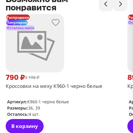
понравится
Распродажа
Ра
Популярно
Ос
Осталось мало
790 ₽
8
2 190 ₽
Кроссовки на меху К960-1 черно белые
Кр
Артикул:
К960-1 черно белые
А
Размеры:
36, 39
Р
Осталось:
4 шт.
О
В корзину