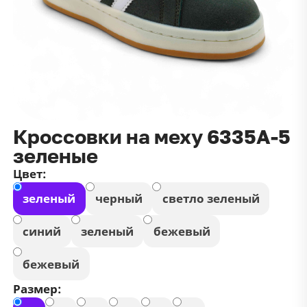
данных
и
публичной оффертой
100 ₽
Зарегистрироваться
100 ₽
Цвет
Чёрный
Белый
Размер
Кроссовки на меху 6335А-5
42
зеленые
Цвет:
зеленый
черный
светло зеленый
синий
зеленый
бежевый
бежевый
Размер: