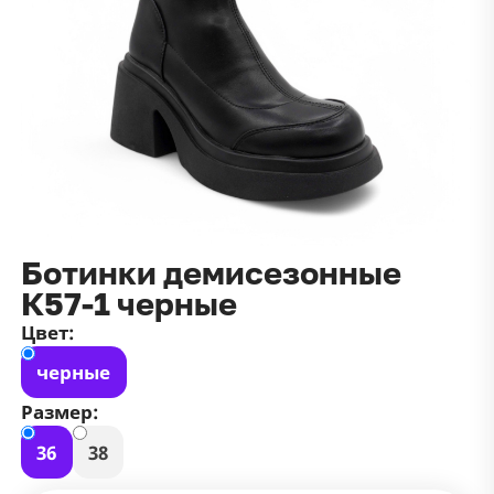
данных
и
публичной оффертой
100 ₽
Зарегистрироваться
100 ₽
Цвет
Чёрный
Белый
Размер
42
Ботинки демисезонные
К57-1 черные
Цвет:
черные
Размер:
36
38