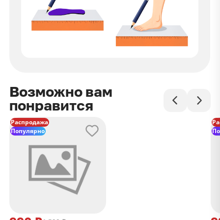
Возможно вам
понравится
Распродажа
Ра
Популярно
По