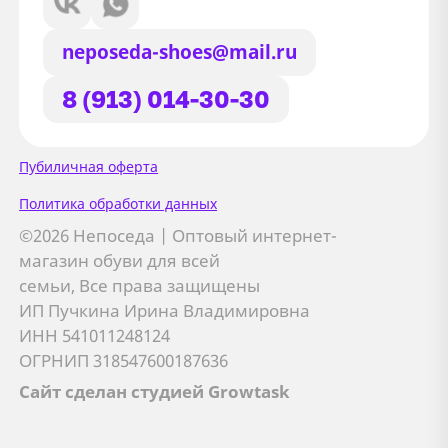
neposeda-shoes@mail.ru
8 (913) 014-30-30
Сайт использует файлы Cookie
Пубиличная оферта
Мы используем файлы cookie и
Политика обработки данных
сторонние сервисы (Yandex.Metrica и
©2026 Непоседа | Оптовый интернет-
AppMetrica) для анализа трафика,
магазин обуви для всей
персонализации контента и улучшения
семьи, Все права защищены
сайта.
ИП Пучкина Ирина Владимировна
Подробнее см. в
Политике обработки персональных
ИНН 541011248124
данных
ОГРНИП 318547600187636
Сайт сделан студией Growtask
Принимаю
Отправляя заявку, вы соглашаетесь с
политикой