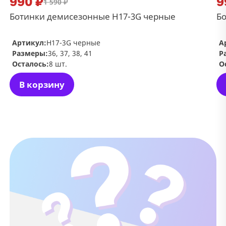
990 ₽
9
1 590 ₽
Ботинки демисезонные H17-3G черные
Б
Артикул:
H17-3G черные
А
Размеры:
36, 37, 38, 41
Р
Осталось:
8 шт.
О
В корзину