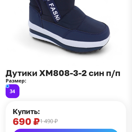
данных
и
публичной оффертой
100 ₽
Зарегистрироваться
100 ₽
Цвет
Чёрный
Белый
Размер
42
Дутики ХМ808-3-2 син п/п
Размер:
34
Купить:
690 ₽
1 490 ₽