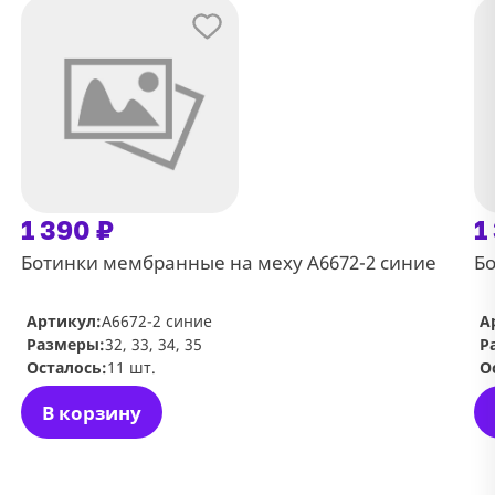
1 390 ₽
1
Ботинки мембранные на меху А6672-2 синие
Бо
Артикул:
А6672-2 синие
А
Размеры:
32, 33, 34, 35
Р
Осталось:
11 шт.
О
В корзину