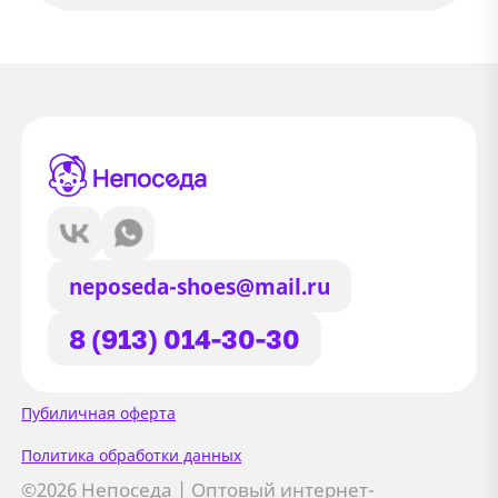
neposeda-shoes@mail.ru
8 (913) 014-30-30
Сайт использует файлы Cookie
Пубиличная оферта
Мы используем файлы cookie и
Политика обработки данных
сторонние сервисы (Yandex.Metrica и
©2026 Непоседа | Оптовый интернет-