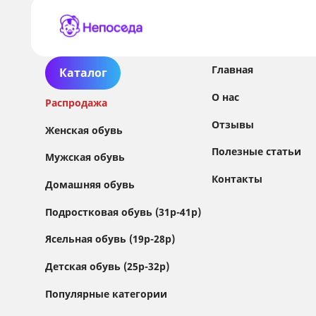
Главная
Каталог
О нас
Распродажа
Отзывы
Женская обувь
Полезные статьи
Мужская обувь
Контакты
Домашняя обувь
Сайт использует файлы Cookie
Подростковая обувь (31р-41р)
Мы используем файлы cookie и сторонние
Ясельная обувь (19р-28р)
сервисы (Yandex.Metrica и AppMetrica) для
анализа трафика, персонализации контента
Детская обувь (25р-32р)
и улучшения сайта.
Подробнее см. в
Политике обработки персональных данных
Популярные категории
Принимаю