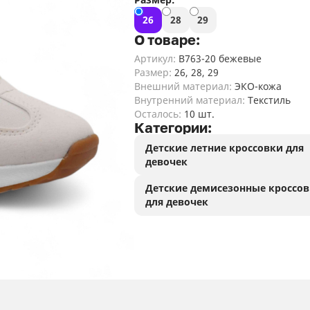
Женские кроксы
34
1
сапоги
туфли
ле
ма
дл
ту
ботинки
де
Де
де
де
По
туфли
26
28
29
де
ма
зи
Женские летние
Женские
дл
По
О товаре:
100
Де
Мужские сланцы,
мокасины
24
демисезонные
По
ле
шл
шлепанцы
Артикул:
В763-20 бежевые
мокасины,
104
ле
кр
дл
По
Размер:
26, 28, 29
Женские летние
лоферы,
де
ма
ме
287
Внешний материал:
ЭКО-кожа
кроссовки
балетки, туфли
дл
Внутренний материал:
Текстиль
По
Осталось:
10 шт.
Женские летние
кр
Категории:
126
туфли
Детские летние кроссовки для
По
девочек
Женские летние
са
31
лоферы
де
Детские демисезонные кроссо
для девочек
По
ло