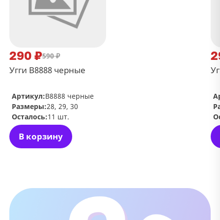
290 ₽
2
590 ₽
Угги В8888 черные
Уг
Артикул:
В8888 черные
А
Размеры:
28, 29, 30
Р
Осталось:
11 шт.
О
В корзину