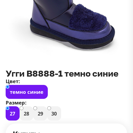
данных
и
публичной оффертой
100 ₽
Зарегистрироваться
100 ₽
Цвет
Чёрный
Белый
Размер
42
Угги В8888-1 темно синие
Цвет:
темно синие
Размер:
27
28
29
30