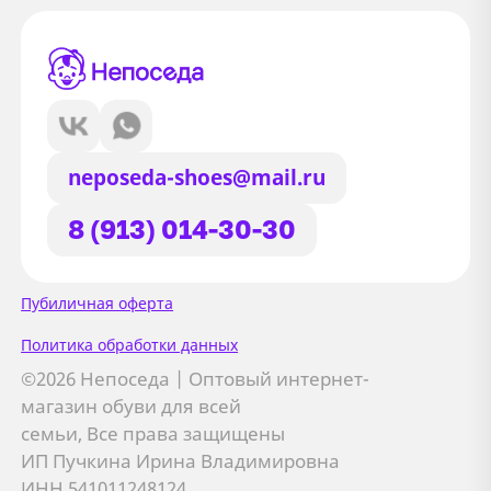
neposeda-shoes@mail.ru
8 (913) 014-30-30
Сайт использует файлы Cookie
Пубиличная оферта
Мы используем файлы cookie и
Политика обработки данных
сторонние сервисы (Yandex.Metrica и
©2026 Непоседа | Оптовый интернет-
AppMetrica) для анализа трафика,
магазин обуви для всей
персонализации контента и улучшения
семьи, Все права защищены
сайта.
ИП Пучкина Ирина Владимировна
Подробнее см. в
Политике обработки персональных
ИНН 541011248124