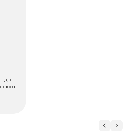
ца, в
ольшого
й