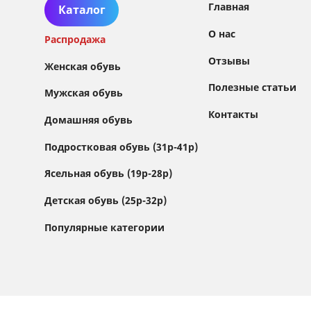
Главная
Каталог
О нас
Распродажа
Отзывы
Женская обувь
Полезные статьи
Мужская обувь
Контакты
Домашняя обувь
Сайт использует файлы Cookie
Подростковая обувь (31р-41р)
Мы используем файлы cookie и сторонние
Ясельная обувь (19р-28р)
сервисы (Yandex.Metrica и AppMetrica) для
анализа трафика, персонализации контента
Детская обувь (25р-32р)
и улучшения сайта.
Подробнее см. в
Политике обработки персональных данных
Популярные категории
Принимаю