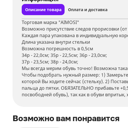
Описание товара
Оплата и доставка
Торговая марка "AIMOSI"
Возможно присутствие следов прорисовки (от 
Каждая пара упакована в индивидуальную кор
Длина указана внутри стельки
Возможна погрешность в 0,5см
34р - 22,0см; 35р - 22,5см; 36р - 23,0см;
37р - 23,5см; 38р - 24,0см;
Мы всегда мерим обувь точно! Возможна такая
Чтобы подобрать нужный размер: 1) Замерьте 
которой Вы ходите сейчас (стельку). 2) Поста
пальца до пятки. ОБЯЗАТЕЛЬНО прибавьте +0,5
посвободней обувь), так как в обуви впритык,
Мин
Возможно вам понравится