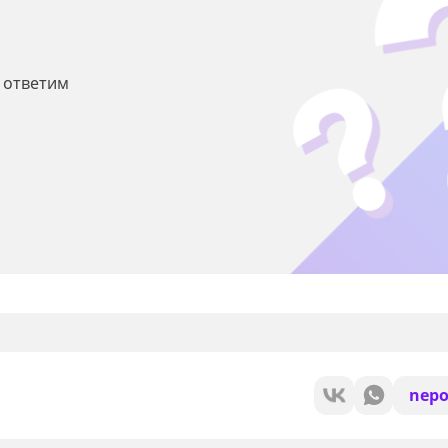
ы ответим
nepo