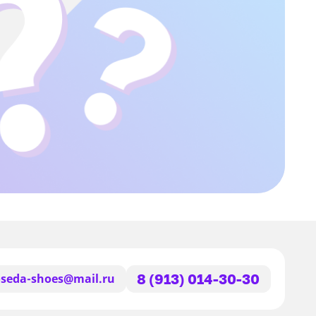
seda-shoes@mail.ru
8 (913) 014-30-30