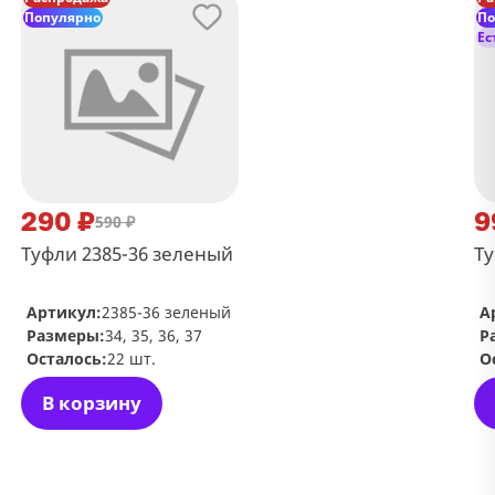
Популярно
По
Ес
290 ₽
9
590 ₽
Туфли 2385-36 зеленый
Ту
Артикул:
2385-36 зеленый
А
Размеры:
34, 35, 36, 37
Р
Осталось:
22 шт.
О
В корзину