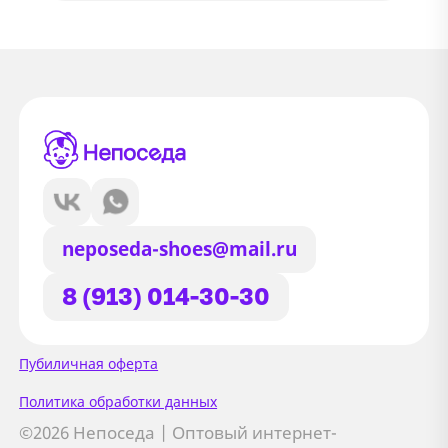
neposeda-shoes@mail.ru
8 (913) 014-30-30
Сайт использует файлы Cookie
Пубиличная оферта
Мы используем файлы cookie и
Политика обработки данных
сторонние сервисы (Yandex.Metrica и
©2026 Непоседа | Оптовый интернет-