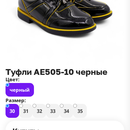
данных
и
публичной оффертой
100 ₽
Зарегистрироваться
100 ₽
Цвет
Чёрный
Белый
Размер
42
Туфли АЕ505-10 черные
Цвет:
черный
Размер:
30
31
32
33
34
35