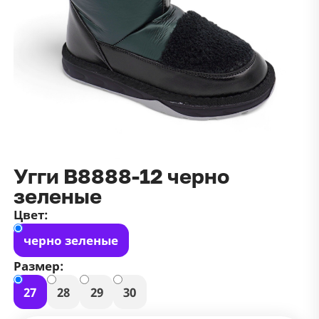
данных
и
публичной оффертой
100 ₽
Зарегистрироваться
100 ₽
Цвет
Чёрный
Белый
Размер
42
Угги В8888-12 черно
зеленые
Цвет:
черно зеленые
Размер:
27
28
29
30