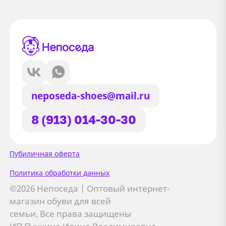
neposeda-shoes@mail.ru
8 (913) 014-30-30
Сайт использует файлы Cookie
Пубиличная оферта
Мы используем файлы cookie и
Политика обработки данных
сторонние сервисы (Yandex.Metrica и
©2026 Непоседа | Оптовый интернет-
AppMetrica) для анализа трафика,
магазин обуви для всей
персонализации контента и улучшения
семьи, Все права защищены
сайта.