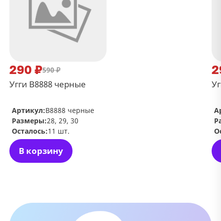
290 ₽
2
590 ₽
Угги В8888 черные
Уг
Артикул:
В8888 черные
А
Размеры:
28, 29, 30
Р
Осталось:
11 шт.
О
В корзину