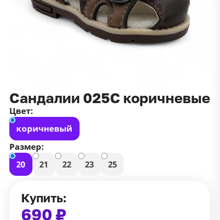
данных
и
публичной оффертой
100 ₽
Зарегистрироваться
100 ₽
Цвет
Чёрный
Белый
Размер
Сандалии 025С коричневые
42
Цвет:
коричневый
Размер:
20
21
22
23
25
Купить:
690 ₽