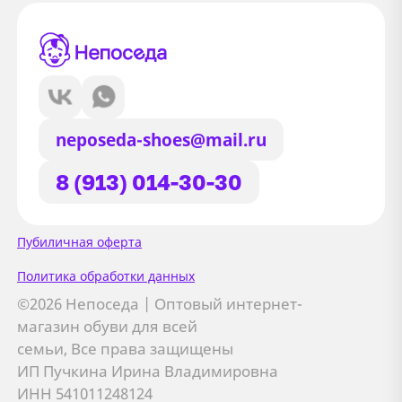
neposeda-shoes@mail.ru
8 (913) 014-30-30
Сайт использует файлы Cookie
Пубиличная оферта
Мы используем файлы cookie и
Политика обработки данных
сторонние сервисы (Yandex.Metrica и
©2026 Непоседа | Оптовый интернет-
AppMetrica) для анализа трафика,
магазин обуви для всей
персонализации контента и улучшения
семьи, Все права защищены
сайта.
ИП Пучкина Ирина Владимировна
Подробнее см. в
Политике обработки персональных
ИНН 541011248124