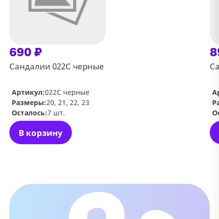
690 ₽
8
Сандалии 022С черные
Са
Артикул:
022С черные
А
Размеры:
20, 21, 22, 23
Р
Осталось:
7 шт.
О
В корзину