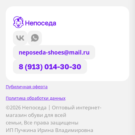
neposeda-shoes@mail.ru
8 (913) 014-30-30
Сайт использует файлы Cookie
Пубиличная оферта
Мы используем файлы cookie и
Политика обработки данных
сторонние сервисы (Yandex.Metrica и
©2026 Непоседа | Оптовый интернет-
AppMetrica) для анализа трафика,
магазин обуви для всей
персонализации контента и улучшения
семьи, Все права защищены
сайта.
ИП Пучкина Ирина Владимировна