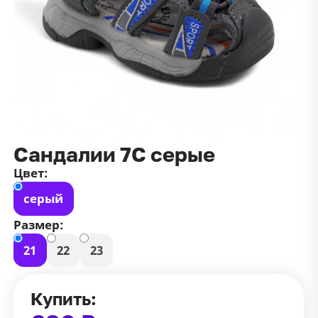
данных
и
публичной оффертой
100 ₽
Зарегистрироваться
100 ₽
Цвет
Чёрный
Белый
Размер
Сандалии 7С серые
42
Цвет:
серый
Размер:
21
22
23
Купить: