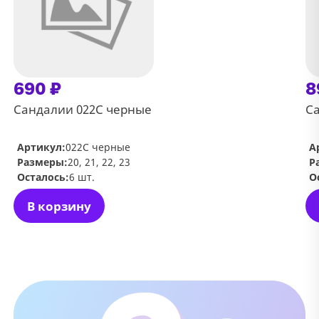
690 ₽
8
Сандалии 022С черные
Са
Артикул:
022С черные
А
Размеры:
20, 21, 22, 23
Р
Осталось:
6 шт.
О
В корзину