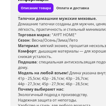
Описание товара
Оплата и доставка
Тапочки домашние мужские меховые.
Домашние тапочки созданы для мужчин, ценящ
лёгкость, практичность и стильный минимализм
Торговая марка:
"AYFT HOME"
Сезон
: Весна/Осень/Зима/Лето
Материал
: мягкий экомех, прошитая несколь
Комфорт
: дышащие материалы — для хорошег
снижая усталость.
Подошва
: специальная антискользящая подо
дому.
Модель на любой взъем!
Длина указана внут
41р - 25,5см; 42р - 26,1см; 43р - 26,7см;
44р - 27,3см; 45р - 27,9см; 46р - 28,5см;
Почему выбирают нас
:
Экологичный подход к производству.
Надежная защита от непогоды.
Удобство и стиль для любого возраста.