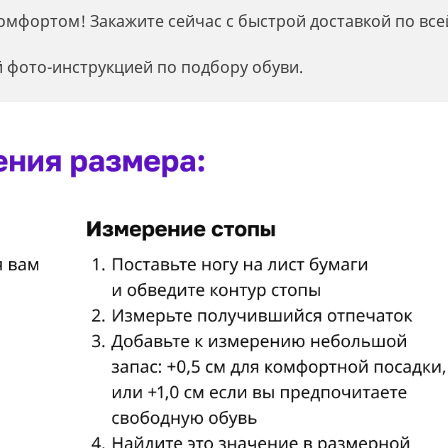
омфортом! Закажите сейчас с быстрой доставкой по все
 фото-инструкцией по подбору обуви.
Регистрация
Остались вопросы?
Уже есть аккаунт?
Войдите
Оставьте заявку и мы свяжемся с вами в
Вход в кабинет
Сообщить о поступлении
Имя*
ближайшее время