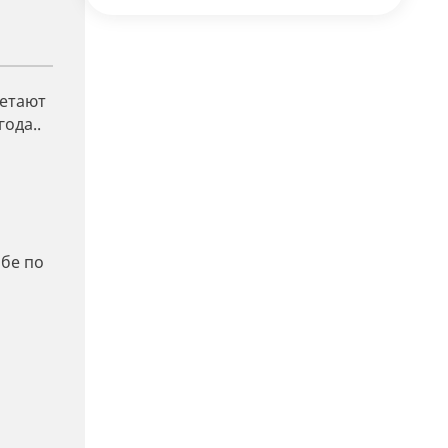
четают
ода..
ьбе по