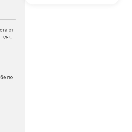
четают
ода..
ьбе по