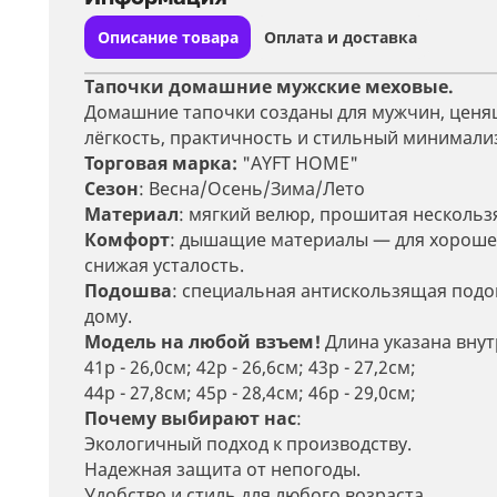
Описание товара
Оплата и доставка
Тапочки домашние мужские меховые.
Домашние тапочки созданы для мужчин, ценящ
лёгкость, практичность и стильный минимализм
Торговая марка:
"AYFT HOME"
Сезон
: Весна/Осень/Зима/Лето
Материал
: мягкий велюр, прошитая нескольз
Комфорт
: дышащие материалы — для хорошег
снижая усталость.
Подошва
: специальная антискользящая подо
дому.
Модель на любой взъем!
Длина указана внут
41р - 26,0см; 42р - 26,6см; 43р - 27,2см;
44р - 27,8см; 45р - 28,4см; 46р - 29,0см;
Почему выбирают нас
:
Экологичный подход к производству.
Надежная защита от непогоды.
Удобство и стиль для любого возраста.