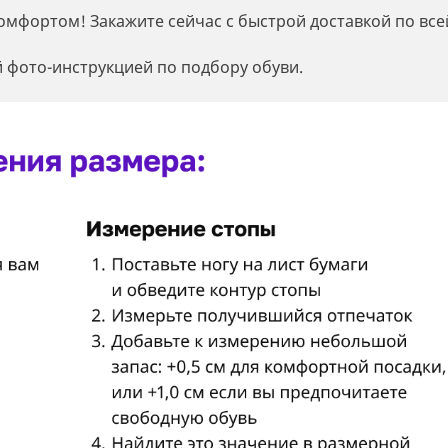
омфортом! Закажите сейчас с быстрой доставкой по все
 фото-инструкцией по подбору обуви.
Регистрация
Остались вопросы?
Уже есть аккаунт?
Войдите
Оставьте заявку и мы свяжемся с вами в
Вход в кабинет
Сообщить о поступлении
Имя*
ближайшее время