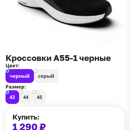
данных
и
публичной оффертой
100 ₽
Зарегистрироваться
100 ₽
Цвет
Чёрный
Белый
Размер
Кроссовки А55-1 черные
42
Цвет:
черный
серый
Размер:
43
44
45
Купить:
1 290 ₽