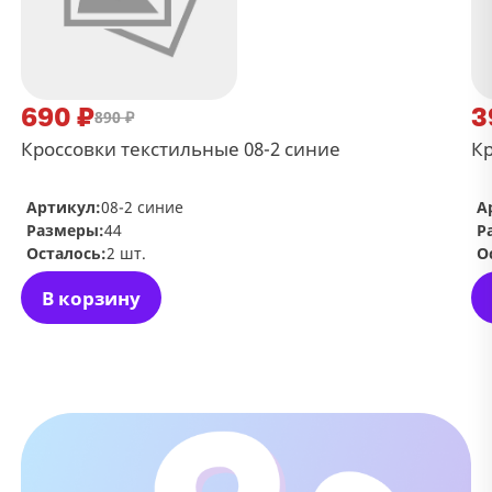
690 ₽
3
890 ₽
Кроссовки текстильные 08-2 синие
Кр
Артикул:
08-2 синие
А
Размеры:
44
Р
Осталось:
2 шт.
О
В корзину