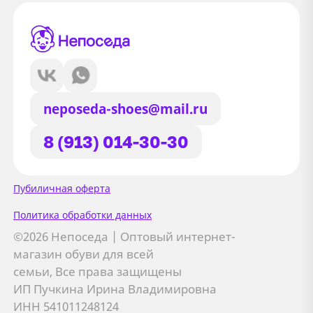
neposeda-shoes@mail.ru
8 (913) 014-30-30
Сайт использует файлы Cookie
Пубиличная оферта
Мы используем файлы cookie и
Политика обработки данных
сторонние сервисы (Yandex.Metrica и
©2026 Непоседа | Оптовый интернет-
AppMetrica) для анализа трафика,
магазин обуви для всей
персонализации контента и улучшения
семьи, Все права защищены
сайта.
ИП Пучкина Ирина Владимировна
Подробнее см. в
Политике обработки персональных
ИНН 541011248124