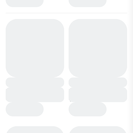
Кроссовки А36-18
Кроссовки А796-17 бело
белые
фиолетовые