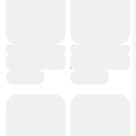
Кроссовки А180-18
Кроссовки А180-17 бело
белые
розовые