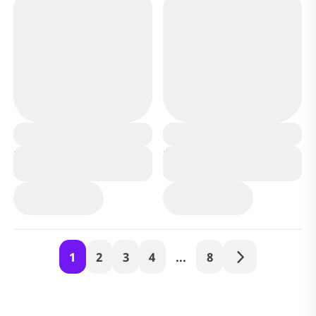
Кроссовки RM426-3-5
Кроссовки RM426-4-5
белые
белые
1
2
3
4
...
8