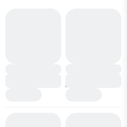
Кроссовки А82-11
Кроссовки А82-13
бежевые
розово голубые