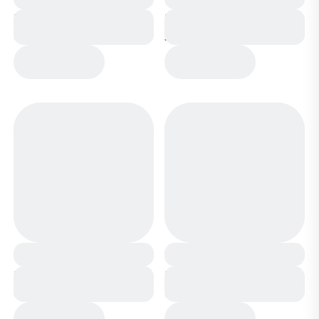
Кроссовки А181-18
Кроссовки А796-7 бело
белые
зеленые
Кроссовки А796-18
Кроссовки А37-18
белые
белые