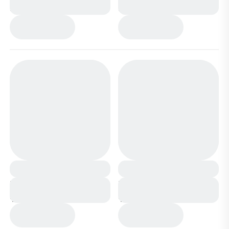
белые
бежевые
Кроссовки А81-17 бело
Кроссовки А81-16 бело
фиолетовые
фиолетовые