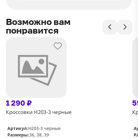
Возможно вам
понравится
1 290 ₽
5
Кроссовки Н203-3 черные
Кр
Артикул:
Н203-3 черные
А
Размеры:
36, 38, 39
Р