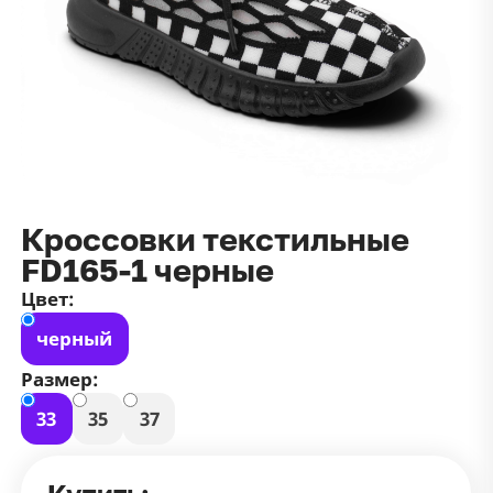
данных
и
публичной оффертой
100 ₽
Зарегистрироваться
100 ₽
Цвет
Чёрный
Белый
Размер
Кроссовки текстильные
42
FD165-1 черные
Цвет:
черный
Размер:
33
35
37