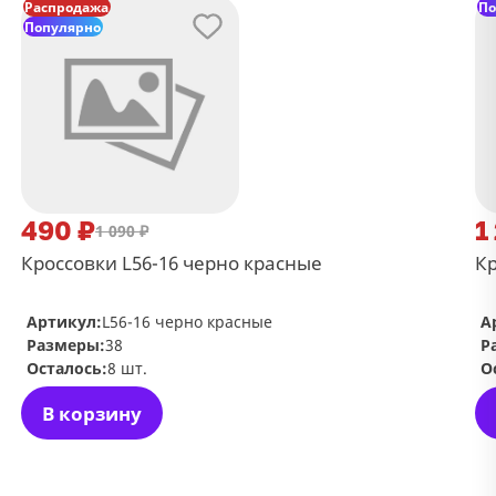
Распродажа
По
Популярно
490 ₽
1
1 090 ₽
Кроссовки L56-16 черно красные
Кр
Артикул:
L56-16 черно красные
А
Размеры:
38
Р
Осталось:
8 шт.
О
В корзину