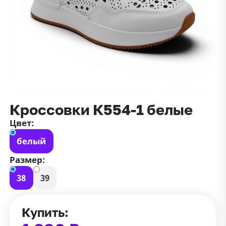
данных
и
публичной оффертой
100 ₽
Зарегистрироваться
100 ₽
Цвет
Чёрный
Белый
Размер
Кроссовки К554-1 белые
42
Цвет:
белый
Размер:
38
39
Купить: