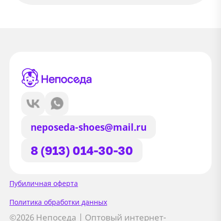
neposeda-shoes@mail.ru
8 (913) 014-30-30
Сайт использует файлы Cookie
Пубиличная оферта
Мы используем файлы cookie и
Политика обработки данных
сторонние сервисы (Yandex.Metrica и
©2026 Непоседа | Оптовый интернет-