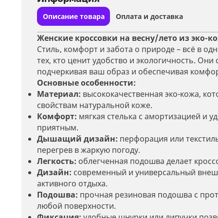
Описание товара
Оплата и доставка
Женские кроссовки на весну/лето из эко-к
Стиль, комфорт и забота о природе – всё в од
тех, кто ценит удобство и экологичность. Он
подчеркивая ваш образ и обеспечивая комфор
Основные особенности:
Материал:
высококачественная эко-кожа, кото
свойствам натуральной коже.
Комфорт:
мягкая стелька с амортизацией и у
приятным.
Дышащий дизайн:
перфорация или текстил
перегрев в жаркую погоду.
Легкость:
облегченная подошва делает кроссо
Дизайн:
современный и универсальный внешни
активного отдыха.
Подошва:
прочная резиновая подошва с про
любой поверхности.
Фиксация:
удобные шнурки или липучки позво