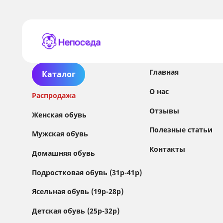
Главная
Каталог
О нас
Распродажа
Отзывы
Женская обувь
Полезные статьи
Мужская обувь
Контакты
Домашняя обувь
Сайт использует файлы Cookie
Подростковая обувь (31р-41р)
Мы используем файлы cookie и сторонние
Ясельная обувь (19р-28р)
сервисы (Yandex.Metrica и AppMetrica) для
анализа трафика, персонализации контента
Детская обувь (25р-32р)
и улучшения сайта.