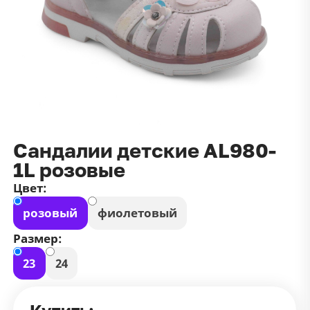
данных
и
публичной оффертой
100 ₽
Зарегистрироваться
100 ₽
Цвет
Чёрный
Белый
Размер
Сандалии детские AL980-
42
1L розовые
Цвет:
розовый
фиолетовый
Размер:
23
24