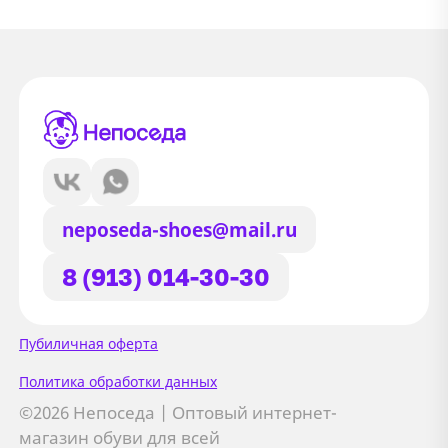
neposeda-shoes@mail.ru
8 (913) 014-30-30
Сайт использует файлы Cookie
Пубиличная оферта
Мы используем файлы cookie и
Политика обработки данных
сторонние сервисы (Yandex.Metrica и
©2026 Непоседа | Оптовый интернет-
AppMetrica) для анализа трафика,
магазин обуви для всей