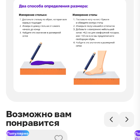
Возможно вам
понравится
Популярно
По
Ос