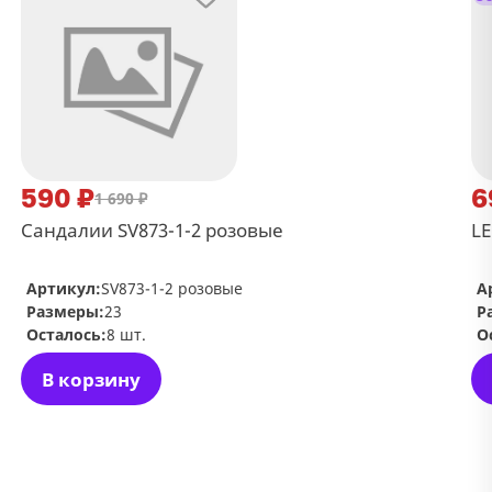
590 ₽
6
1 690 ₽
Сандалии SV873-1-2 розовые
LE
Артикул:
SV873-1-2 розовые
А
Размеры:
23
Р
Осталось:
8 шт.
О
В корзину