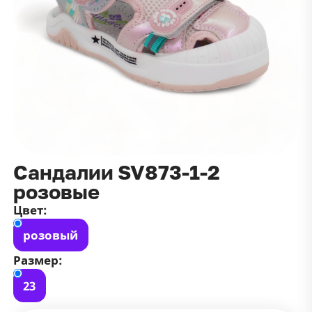
данных
и
публичной оффертой
100 ₽
Зарегистрироваться
100 ₽
Цвет
Чёрный
Белый
Размер
42
Сандалии SV873-1-2
розовые
Цвет:
розовый
Размер:
23