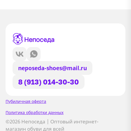
neposeda-shoes@mail.ru
8 (913) 014-30-30
Сайт использует файлы Cookie
Пубиличная оферта
Мы используем файлы cookie и
Политика обработки данных
сторонние сервисы (Yandex.Metrica и
©2026 Непоседа | Оптовый интернет-
AppMetrica) для анализа трафика,
магазин обуви для всей