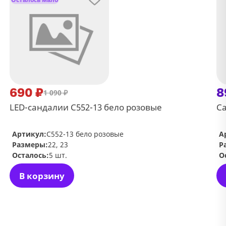
690 ₽
8
1 090 ₽
LED-сандалии С552-13 бело розовые
Са
Артикул:
С552-13 бело розовые
А
Размеры:
22, 23
Р
Осталось:
5 шт.
О
В корзину