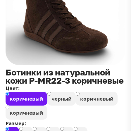
данных
и
публичной оффертой
100 ₽
Зарегистрироваться
100 ₽
Цвет
Чёрный
Белый
Размер
42
Ботинки из натуральной
кожи P-MR22-3 коричневые
Цвет:
коричневый
черный
коричневый
коричневый
Размер: