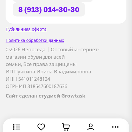
8 (913) 014-30-30
Сайт использует файлы Cookie
Пубиличная оферта
Мы используем файлы cookie и
Политика обработки данных
сторонние сервисы (Yandex.Metrica и
©2026 Непоседа | Оптовый интернет-
AppMetrica) для анализа трафика,
магазин обуви для всей
персонализации контента и улучшения
семьи, Все права защищены
сайта.
ИП Пучкина Ирина Владимировна
Подробнее см. в
Политике обработки персональных
ИНН 541011248124
данных
ОГРНИП 318547600187636
Сайт сделан студией Growtask
Принимаю
Отправляя заявку, вы соглашаетесь с
политикой
Я даю
согласие на обработку персональных данных
обработки персональных данных
Хорошо
Оставить заявку
Оставить заявку
Оставить заявку
Хорошо
Отмена
В корзину