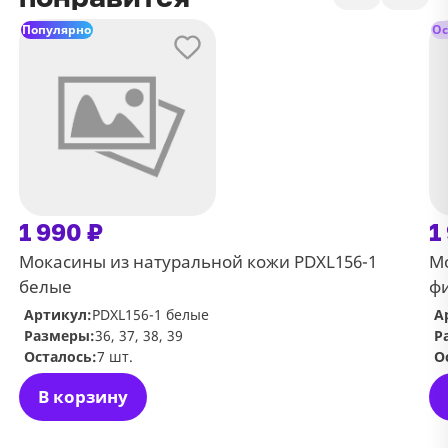
Популярно
Ос
1 990 ₽
1
Мокасины из натуральной кожи PDXL156-1
Мо
белые
ф
Артикул:
PDXL156-1 белые
А
Размеры:
36, 37, 38, 39
Р
Осталось:
7 шт.
О
В корзину