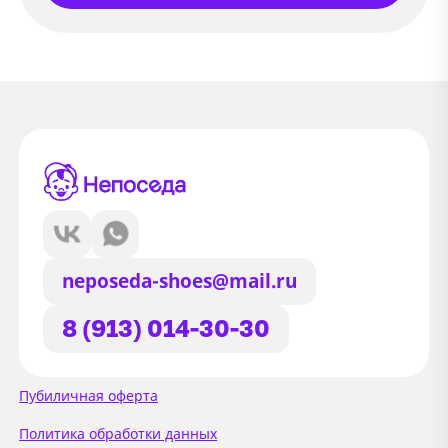
neposeda-shoes@mail.ru
8 (913) 014-30-30
Сайт использует файлы Cookie
Пубиличная оферта
Мы используем файлы cookie и
Политика обработки данных