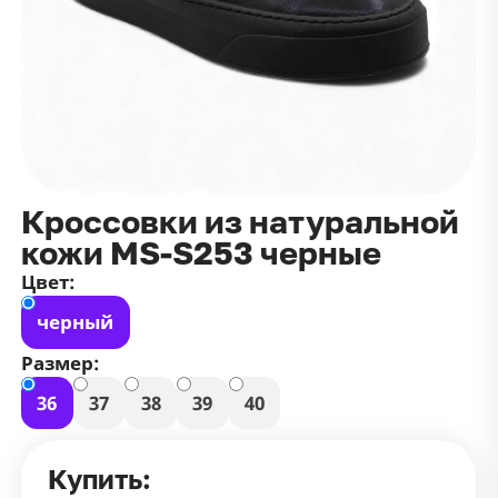
данных
и
публичной оффертой
100 ₽
Зарегистрироваться
100 ₽
Цвет
Чёрный
Белый
Размер
Кроссовки из натуральной
42
кожи MS-S253 черные
Цвет:
черный
Размер:
36
37
38
39
40
Купить: