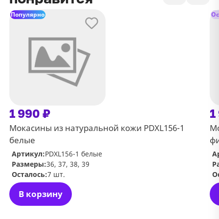
Популярно
Ос
1 990 ₽
1
Мокасины из натуральной кожи PDXL156-1
Мо
белые
ф
Артикул:
PDXL156-1 белые
А
Размеры:
36, 37, 38, 39
Р
Осталось:
7 шт.
О
В корзину