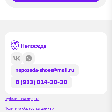
neposeda-shoes@mail.ru
8 (913) 014-30-30
Сайт использует файлы Cookie
Пубиличная оферта
Мы используем файлы cookie и
Политика обработки данных