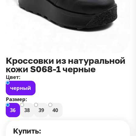
данных
и
публичной оффертой
100 ₽
Зарегистрироваться
100 ₽
Цвет
Чёрный
Белый
Размер
Кроссовки из натуральной
42
кожи S068-1 черные
Цвет:
черный
Размер:
36
38
39
40
Купить: