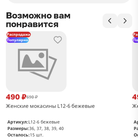
Возможно вам
понравится
Распродажа
Ра
Популярно
По
490 ₽
4
690 ₽
Женские мокасины L12-6 бежевые
Же
Артикул:
L12-6 бежевые
А
Размеры:
36, 37, 38, 39, 40
Р
Осталось:
15 шт.
О