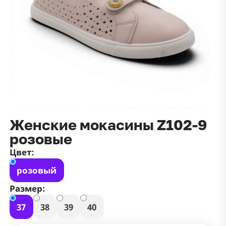
данных
и
публичной оффертой
100 ₽
Зарегистрироваться
100 ₽
Цвет
Чёрный
Белый
Размер
42
Женские мокасины Z102-9
розовые
Цвет:
розовый
Размер:
37
38
39
40