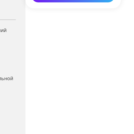
ний
ельной