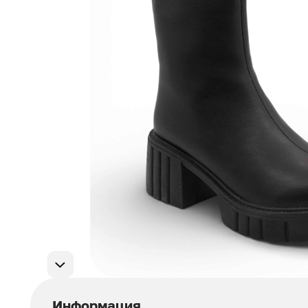
Мужская обувь
311
Домашняя обувь
75
Популярные категории
Информация