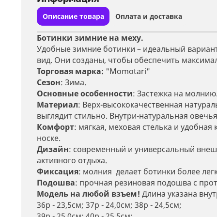
Описание товара
Оплата и доставка
Ботинки зимние на меху.
Удобные зимние ботинки – идеальный вариант 
вид. Они созданы, чтобы обеспечить максимал
Торговая марка:
"Momotari"
Сезон
: Зима.
Основные особенности
: Застежка на молнию
Материал
: Верх-высококачественная натураль
выглядит стильно. Внутри-натуральная овечья
Комфорт
: мягкая, меховая стелька и удобна
носке.
Дизайн
: современный и универсальный внешни
активного отдыха.
Фиксация
: молния делает ботинки более лег
Подошва
: прочная резиновая подошва с пр
Модель на любой взъем!
Длина указана внут
36р - 23,5см; 37р - 24,0см; 38р - 24,5см;
39р - 25,0см; 40р - 25,5см;