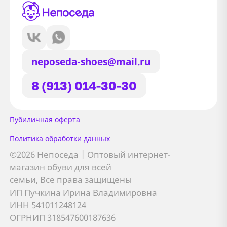
neposeda-shoes@mail.ru
8 (913) 014-30-30
Сайт использует файлы Cookie
Пубиличная оферта
Мы используем файлы cookie и
Политика обработки данных
сторонние сервисы (Yandex.Metrica и
©2026 Непоседа | Оптовый интернет-
AppMetrica) для анализа трафика,
магазин обуви для всей
персонализации контента и улучшения
семьи, Все права защищены
сайта.
ИП Пучкина Ирина Владимировна
Подробнее см. в
Политике обработки персональных
ИНН 541011248124
данных
ОГРНИП 318547600187636