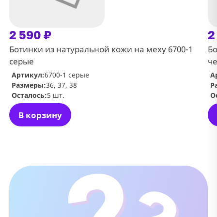
2 590 ₽
2
Ботинки из натуральной кожи на меху 6700-1
Бо
серые
ч
Артикул:
6700-1 серые
А
Размеры:
36, 37, 38
Р
Осталось:
5 шт.
О
В корзину