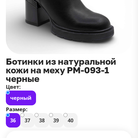
данных
и
публичной оффертой
100 ₽
Зарегистрироваться
100 ₽
Цвет
Чёрный
Белый
Размер
Ботинки из натуральной
42
кожи на меху РМ-093-1
черные
Цвет:
черный
Размер:
36
37
38
39
40