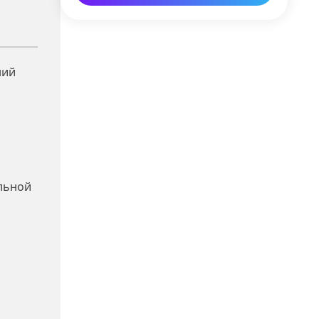
ний
ельной