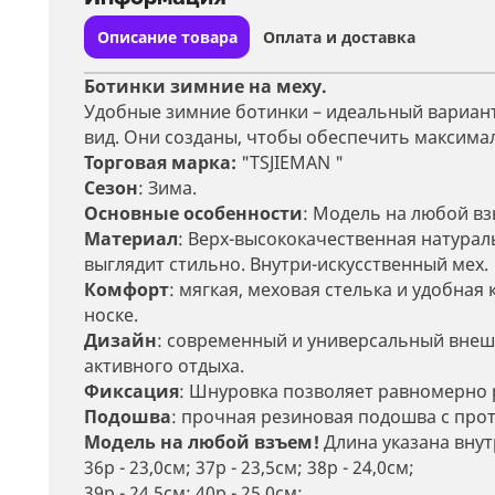
Описание товара
Оплата и доставка
Ботинки зимние на меху.
Удобные зимние ботинки – идеальный вариант 
вид. Они созданы, чтобы обеспечить максимал
Торговая марка:
"TSJIEMAN "
Сезон
: Зима.
Основные особенности
: Модель на любой вз
Материал
: Верх-высококачественная натураль
выглядит стильно. Внутри-искусственный мех.
Комфорт
: мягкая, меховая стелька и удобна
носке.
Дизайн
: современный и универсальный внешни
активного отдыха.
Фиксация
: Шнуровка позволяет равномерно р
Подошва
: прочная резиновая подошва с пр
Модель на любой взъем!
Длина указана внут
36р - 23,0см; 37р - 23,5см; 38р - 24,0см;
39р - 24,5см; 40р - 25,0см;