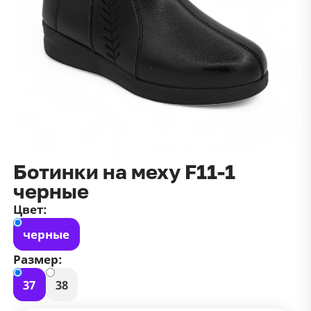
данных
и
публичной оффертой
100 ₽
Зарегистрироваться
100 ₽
Цвет
Чёрный
Белый
Размер
42
Ботинки на меху F11-1
черные
Цвет:
черные
Размер:
37
38