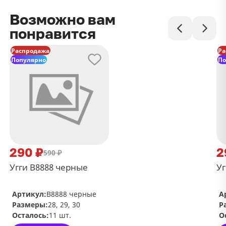
Возможно вам
понравится
Распродажа
Ра
Популярно
По
290 ₽
2
590 ₽
Угги В8888 черные
Уг
Артикул:
В8888 черные
А
Размеры:
28, 29, 30
Р
Осталось:
11 шт.
О