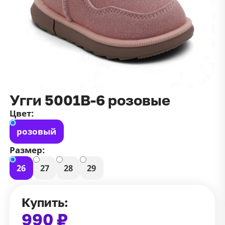
данных
и
публичной оффертой
100 ₽
Зарегистрироваться
100 ₽
Цвет
Чёрный
Белый
Размер
Угги 5001В-6 розовые
42
Цвет:
розовый
Размер:
26
27
28
29
Купить:
990 ₽