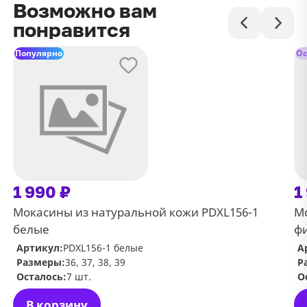
Возможно вам
понравится
Популярно
Ос
1 990 ₽
1
Мокасины из натуральной кожи PDXL156-1
Мо
белые
ф
Артикул:
PDXL156-1 белые
А
Размеры:
36, 37, 38, 39
Р
Осталось:
7 шт.
О
В корзину