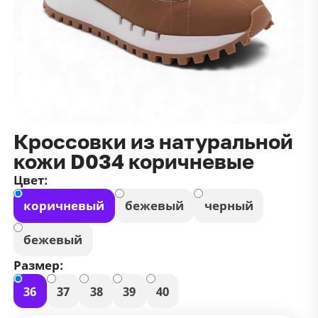
данных
и
публичной оффертой
100 ₽
Зарегистрироваться
100 ₽
Цвет
Чёрный
Белый
Размер
Кроссовки из натуральной
42
кожи D034 коричневые
Цвет:
коричневый
бежевый
черный
бежевый
Размер:
36
37
38
39
40