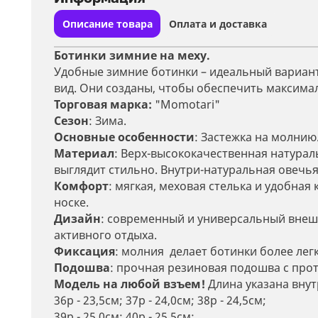
Описание товара
Оплата и доставка
Ботинки зимние на меху.
Удобные зимние ботинки – идеальный вариант 
вид. Они созданы, чтобы обеспечить максимал
Торговая марка:
"Momotari"
Сезон
: Зима.
Основные особенности
: Застежка на молнию
Материал
: Верх-высококачественная натураль
выглядит стильно. Внутри-натуральная овечья
Комфорт
: мягкая, меховая стелька и удобна
носке.
Дизайн
: современный и универсальный внешни
активного отдыха.
Фиксация
: молния делает ботинки более лег
Подошва
: прочная резиновая подошва с пр
Модель на любой взъем!
Длина указана внут
36р - 23,5см; 37р - 24,0см; 38р - 24,5см;
39р - 25,0см; 40р - 25,5см;