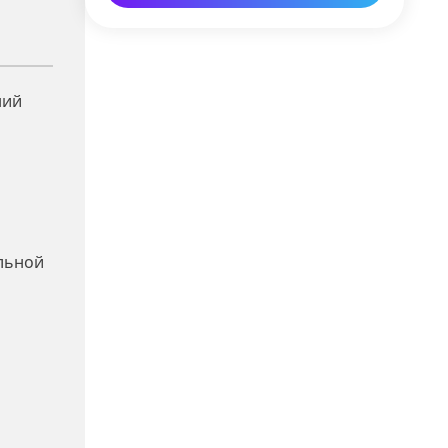
ний
ельной