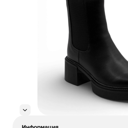
Мужская обувь
311
Домашняя обувь
75
Популярные категории
Информация