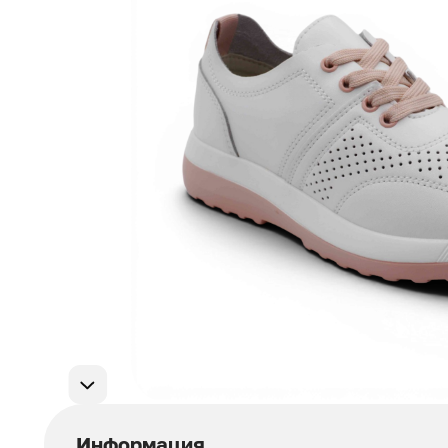
Мужская обувь
311
Домашняя обувь
75
Популярные категории
Информация