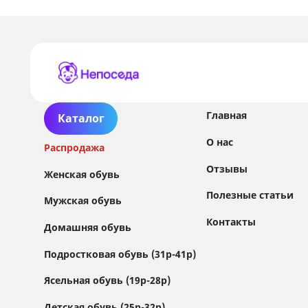
Главная
Каталог
О нас
Распродажа
Отзывы
Женская обувь
Полезные статьи
Мужская обувь
Контакты
Домашняя обувь
Сайт использует файлы Cookie
Подростковая обувь (31р-41р)
Мы используем файлы cookie и сторонние
Ясельная обувь (19р-28р)
сервисы (Yandex.Metrica и AppMetrica) для
анализа трафика, персонализации контента
Детская обувь (25р-32р)