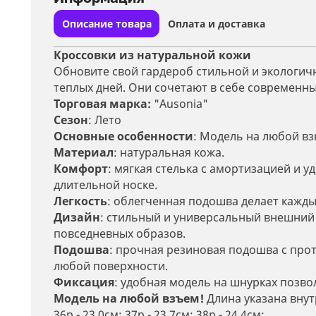
Описание товара
Оплата и доставка
Кроссовки из натуральной кожи
Обновите свой гардероб стильной и экологич
теплых дней. Они сочетают в себе современны
Торговая марка:
"
Ausonia
"
Сезон
: Лето
Основные особенности
: Модель на любой вз
Материал
: натуральная кожа.
Комфорт
: мягкая стелька с амортизацией и 
длительной носке.
Легкость
: облегченная подошва делает кажд
Дизайн
: стильный и универсальный внешний в
повседневных образов.
Подошва
: прочная резиновая подошва с пр
любой поверхности.
Фиксация
:
удобная модель на шнурках позвол
Модель на любой взъем!
Длина указана внут
36р - 23,0см; 37р - 23,7см; 38р - 24,4см;