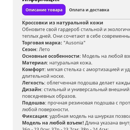
Описание товара
Оплата и доставка
Кроссовки из натуральной кожи
Обновите свой гардероб стильной и экологич
теплых дней. Они сочетают в себе современны
Торговая марка:
"
Ausonia
"
Сезон
: Лето
Основные особенности
: Модель на любой вз
Материал
: натуральная кожа.
Комфорт
: мягкая стелька с амортизацией и 
длительной носке.
Легкость
: облегченная подошва делает кажд
Дизайн
: стильный и универсальный внешний в
повседневных образов.
Подошва
: прочная резиновая подошва с пр
любой поверхности.
Фиксация
:
удобная модель на шнурках позвол
Модель на любой взъем!
Длина указана внут
36р - 23,0см; 37р - 23,7см; 38р - 24,4см;