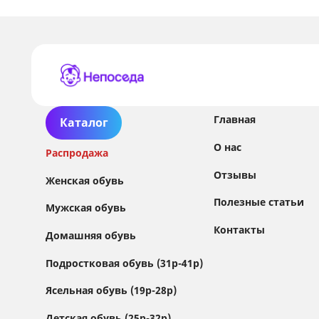
Главная
Каталог
О нас
Распродажа
Отзывы
Женская обувь
Полезные статьи
Мужская обувь
Контакты
Домашняя обувь
Сайт использует файлы Cookie
Подростковая обувь (31р-41р)
Мы используем файлы cookie и сторонние
Ясельная обувь (19р-28р)
сервисы (Yandex.Metrica и AppMetrica) для
анализа трафика, персонализации контента
Детская обувь (25р-32р)