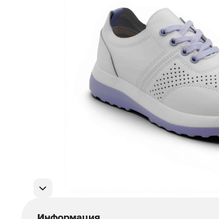
Мужская обувь
311
Домашняя обувь
75
Популярные категории
Информация