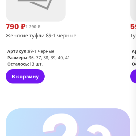
790 ₽
5
1 290 ₽
Женские туфли 89-1 черные
Ту
Артикул:
89-1 черные
А
Размеры:
36, 37, 38, 39, 40, 41
Р
Осталось:
13 шт.
О
В корзину