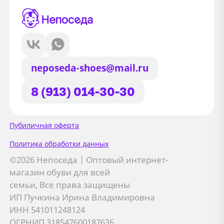
neposeda-shoes@mail.ru
8 (913) 014-30-30
Сайт использует файлы Cookie
Пубиличная оферта
Мы используем файлы cookie и
Политика обработки данных
сторонние сервисы (Yandex.Metrica и
©2026 Непоседа | Оптовый интернет-
AppMetrica) для анализа трафика,
магазин обуви для всей
персонализации контента и улучшения
семьи, Все права защищены
сайта.
ИП Пучкина Ирина Владимировна
Подробнее см. в
Политике обработки персональных
ИНН 541011248124
данных
ОГРНИП 318547600187636