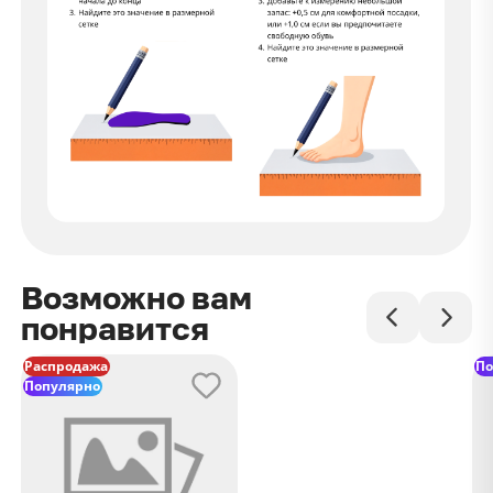
Возможно вам
понравится
Распродажа
По
Популярно