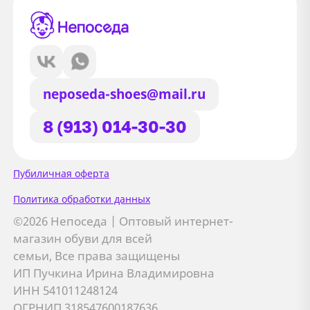
neposeda-shoes@mail.ru
8 (913) 014-30-30
Сайт использует файлы Cookie
Пубиличная оферта
Мы используем файлы cookie и
Политика обработки данных
сторонние сервисы (Yandex.Metrica и
©2026 Непоседа | Оптовый интернет-
AppMetrica) для анализа трафика,
магазин обуви для всей
персонализации контента и улучшения
семьи, Все права защищены
сайта.
ИП Пучкина Ирина Владимировна
Подробнее см. в
Политике обработки персональных
ИНН 541011248124
данных
ОГРНИП 318547600187636