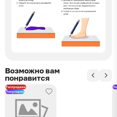
Возможно вам
понравится
Распродажа
По
Популярно