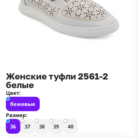
данных
и
публичной оффертой
100 ₽
Зарегистрироваться
100 ₽
Цвет
Чёрный
Белый
Размер
42
Женские туфли 2561-2
белые
Цвет:
бежевые
Размер:
36
37
38
39
40