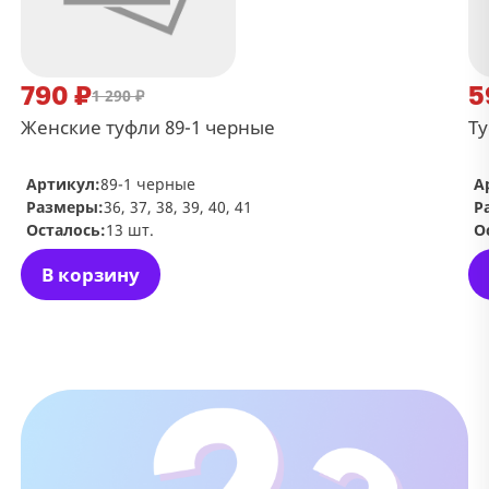
790 ₽
5
1 290 ₽
Женские туфли 89-1 черные
Ту
Артикул:
89-1 черные
А
Размеры:
36, 37, 38, 39, 40, 41
Р
Осталось:
13 шт.
О
В корзину