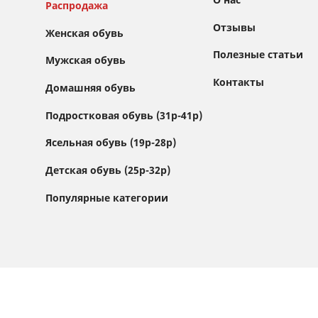
Распродажа
Отзывы
Женская обувь
Полезные статьи
Мужская обувь
Контакты
Домашняя обувь
Сайт использует файлы Cookie
Подростковая обувь (31р-41р)
Мы используем файлы cookie и сторонние
Ясельная обувь (19р-28р)
сервисы (Yandex.Metrica и AppMetrica) для
анализа трафика, персонализации контента
Детская обувь (25р-32р)
и улучшения сайта.
Подробнее см. в
Политике обработки персональных данных
Популярные категории
Принимаю